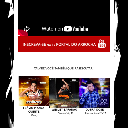
TALVEZ VOCÊ TAMBÉM QUEIRA ESCUTAR !
FLÁVIO PIZADA
WESLEY SAFADÃO
OUTRA DOSE
QUENTE
Garota Vip F
Promocional 2k17
Março